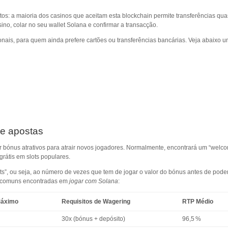
tos: a maioria dos casinos que aceitam esta blockchain permite transferências qu
ino, colar no seu wallet Solana e confirmar a transacção.
ionais, para quem ainda prefere cartões ou transferências bancárias. Veja abaixo 
de apostas
bónus atrativos para atrair novos jogadores. Normalmente, encontrará um “welc
átis em slots populares.
s”, ou seja, ao número de vezes que tem de jogar o valor do bónus antes de pode
is comuns encontradas em
jogar com Solana
:
Máximo
Requisitos de Wagering
RTP Médio
30x (bónus + depósito)
96,5 %