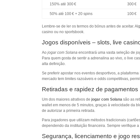
150% até 300 €
300 €
50% até 100 € + 20 spins
100 €
Lembre‑se de ler os termos do bónus antes de aceitar. A
casino ou no sportsbook.
Jogos disponíveis – slots, live casi
Ao
jogar com Solana
encontrará uma vasta seleção de jogo
Para quem gosta de sentir a adrenalina ao vivo, o live ca
alta definição.
Se preferir apostar nos eventos desportivos, a plataforma
mercado tem limites razoáveis e odds competitivas, permi
Retiradas e rapidez de pagamentos
Um dos maiores atrativos de
jogar com Solana
são as ret
wallet em menos de 5 minutos, graças à velocidade da blo
de autorizar a primeira retirada.
Para jogadores que utilizam métodos tradicionais (cartões
dependendo da instituição financeira. Sempre verifique a 
Segurança, licenciamento e jogo re