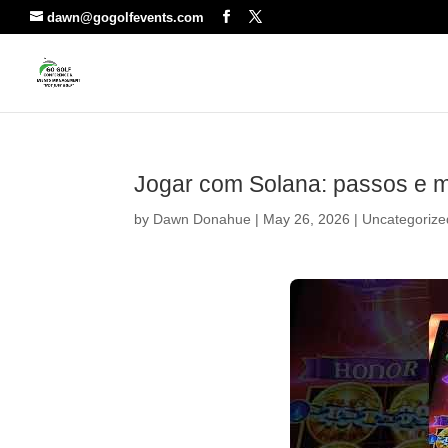
dawn@gogolfevents.com
Jogar com Solana: passos e m
by
Dawn Donahue
|
May 26, 2026
|
Uncategorize