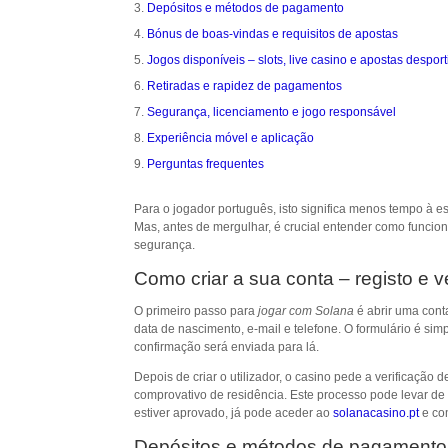
Depósitos e métodos de pagamento
Bónus de boas‑vindas e requisitos de apostas
Jogos disponíveis – slots, live casino e apostas desport
Retiradas e rapidez de pagamentos
Segurança, licenciamento e jogo responsável
Experiência móvel e aplicação
Perguntas frequentes
Para o jogador português, isto significa menos tempo à es
Mas, antes de mergulhar, é crucial entender como funcion
segurança.
Como criar a sua conta – registo e v
O primeiro passo para
jogar com Solana
é abrir uma conta
data de nascimento, e‑mail e telefone. O formulário é sim
confirmação será enviada para lá.
Depois de criar o utilizador, o casino pede a verificaç
comprovativo de residência. Este processo pode levar d
estiver aprovado, já pode aceder ao
solanacasino.pt
e co
Depósitos e métodos de pagamento