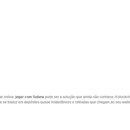
ar online,
jogar com Solana
pode ser a solução que ainda não conhece. A blockc
ue se traduz em depósitos quase instantâneos e retiradas que chegam ao seu wall