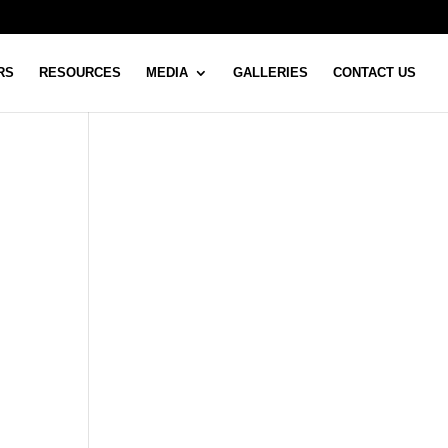
RS
RESOURCES
MEDIA
GALLERIES
CONTACT US