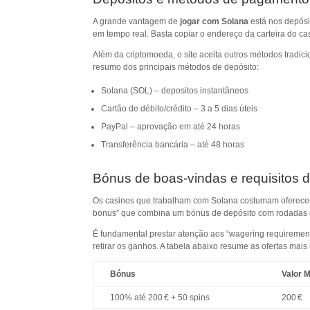
A grande vantagem de
jogar com Solana
está nos depósi
em tempo real. Basta copiar o endereço da carteira do cas
Além da criptomoeda, o site aceita outros métodos tradic
resumo dos principais métodos de depósito:
Solana (SOL) – depositos instantâneos
Cartão de débito/crédito – 3 a 5 dias úteis
PayPal – aprovação em até 24 horas
Transferência bancária – até 48 horas
Bónus de boas‑vindas e requisitos 
Os casinos que trabalham com Solana costumam oferecer 
bonus” que combina um bónus de depósito com rodadas gr
É fundamental prestar atenção aos “wagering requirement
retirar os ganhos. A tabela abaixo resume as ofertas ma
Bónus
Valor 
100% até 200 € + 50 spins
200 €