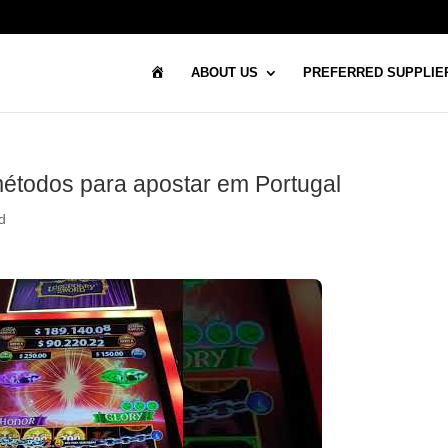
H
ABOUT US
PREFERRED SUPPLIE
O
M
E
étodos para apostar em Portugal
d