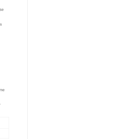
ase
um
ome
r