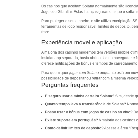
Os casinos que aceitam Solana normalmente são licencia
Jogos de Gibraltar. Estas licenças garantem que o softwar
Para proteger o seu dinheiro, o site utiliza encriptação S
ferramentas de jogo responsável: limites de depósito, p
risco.
Experiência móvel e aplicação
A maioria dos casinos modernos tem versões mobile otim
instalar app separada; basta abrir o site no navegador e
oferece notificações de bónus e tempos de carregamento
Para quem quer
jogar com Solana
enquanto está em movim
possibilidade de depositar ou retirar com a mesma veloc
Perguntas frequentes
É seguro usar a minha carteira Solana?
Sim, desde qu
Quanto tempo leva a transferência de Solana?
Normal
Posso usar o bónus com jogos de casino ao vivo?
Dep
Existe suporte em português?
A maioria dos casinos o
Como definir limites de depósito?
Acesse a área “Respo