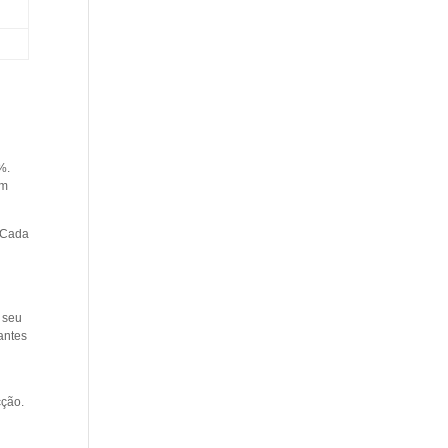
%.
em
. Cada
o seu
antes
cção.