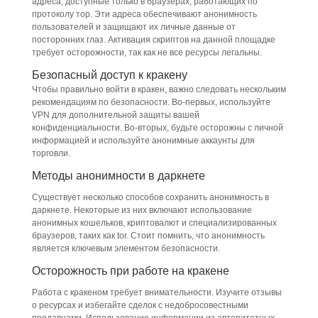
адреса, доступные только в браузерах, работающих по
протоколу тор. Эти адреса обеспечивают анонимность
пользователей и защищают их личные данные от
посторонних глаз. Активация скриптов на данной площадке
требует осторожности, так как не все ресурсы легальны.
Безопасный доступ к кракену
Чтобы правильно войти в кракен, важно следовать нескольким
рекомендациям по безопасности. Во-первых, используйте
VPN для дополнительной защиты вашей
конфиденциальности. Во-вторых, будьте осторожны с личной
информацией и используйте анонимные аккаунты для
торговли.
Методы анонимности в даркнете
Существует несколько способов сохранить анонимность в
даркнете. Некоторые из них включают использование
анонимных кошельков, криптовалют и специализированных
браузеров, таких как tor. Стоит помнить, что анонимность
является ключевым элементом безопасности.
Осторожность при работе на кракене
Работа с кракеном требует внимательности. Изучите отзывы
о ресурсах и избегайте сделок с недобросовестными