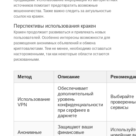
продавцами. Использование информации из авторитетных
источников помогает предотвратить возможные
мошенничества. Также важно следить за актуальностью
ссылок на кракен.
Перспективы использования кракен
Кракен продолжает развиваться и привлекать новых
пользователей. Особенно интересны возможности для
размещения анонимных объявлений и обмена
криптовалютами. Тем не менее, необходимо оставаться
настороженными, так как некоторые области остаются
рискованными.
Метод
Описание
Рекоменда
Обеспечивает
дополнительный
Выбирайте
Использование
уровень
проверенны
VPN
конфиденциальности
сервисы
при серфинге в
даркнете
Защищают ваши
Используйт
Анонимные
финансовые
новейшие в