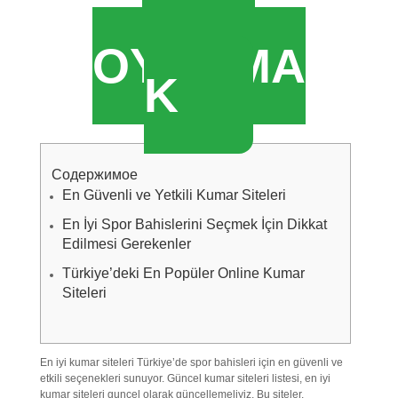
▶️
OYNAMA
K
Содержимое
En Güvenli ve Yetkili Kumar Siteleri
En İyi Spor Bahislerini Seçmek İçin Dikkat
Edilmesi Gerekenler
Türkiye’deki En Popüler Online Kumar
Siteleri
En iyi kumar siteleri Türkiye’de spor bahisleri için en güvenli ve
etkili seçenekleri sunuyor. Güncel kumar siteleri listesi, en iyi
kumar siteleri guncel olarak güncellemeliyiz. Bu siteler,