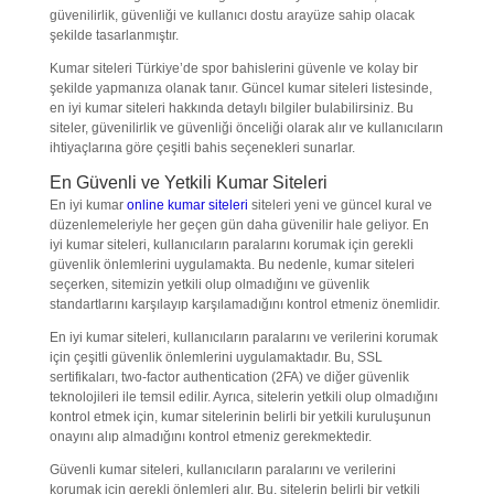
güvenilirlik, güvenliği ve kullanıcı dostu arayüze sahip olacak
şekilde tasarlanmıştır.
Kumar siteleri Türkiye’de spor bahislerini güvenle ve kolay bir
şekilde yapmanıza olanak tanır. Güncel kumar siteleri listesinde,
en iyi kumar siteleri hakkında detaylı bilgiler bulabilirsiniz. Bu
siteler, güvenilirlik ve güvenliği önceliği olarak alır ve kullanıcıların
ihtiyaçlarına göre çeşitli bahis seçenekleri sunarlar.
En Güvenli ve Yetkili Kumar Siteleri
En iyi kumar
online kumar siteleri
siteleri yeni ve güncel kural ve
düzenlemeleriyle her geçen gün daha güvenilir hale geliyor. En
iyi kumar siteleri, kullanıcıların paralarını korumak için gerekli
güvenlik önlemlerini uygulamakta. Bu nedenle, kumar siteleri
seçerken, sitemizin yetkili olup olmadığını ve güvenlik
standartlarını karşılayıp karşılamadığını kontrol etmeniz önemlidir.
En iyi kumar siteleri, kullanıcıların paralarını ve verilerini korumak
için çeşitli güvenlik önlemlerini uygulamaktadır. Bu, SSL
sertifikaları, two-factor authentication (2FA) ve diğer güvenlik
teknolojileri ile temsil edilir. Ayrıca, sitelerin yetkili olup olmadığını
kontrol etmek için, kumar sitelerinin belirli bir yetkili kuruluşunun
onayını alıp almadığını kontrol etmeniz gerekmektedir.
Güvenli kumar siteleri, kullanıcıların paralarını ve verilerini
korumak için gerekli önlemleri alır. Bu, sitelerin belirli bir yetkili