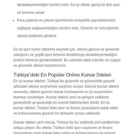
destekleyemediğini kontrol edin. En iyi siteler geniş bir dizi spor
ve turnuva sunar.
Para yatırma ve çekme işlemlerinin kolaylıkla yapılabilmesini
sağlayıp sağlayamadığını kontrol edin. Güvenli ve hızlı işlemler
sitenin kalitesini gösterir.
En iyi spor bahis sitelerini seçmek için, sitenin güncel ve güvenilir
olduğunu ve çeşitli spor türlerini destekleyip destekleyemediğini
kontrol etmeniz gerekmektedir. Bu adımları takip ederek, en uygun
ve güvenilir siteleri bulabilirsiniz.
Türkiye’deki En Popüler Online Kumar Siteleri
En iyi kumar siteleri, Türkiye’de güvenilir ve güvenilirlik garanti
altındaki siteleri seçmenize yardımcı oluyor. Güncel kumar siteleri
arasında, siteleri guncel olarak inceleyerek en iyi seçenekleri
bulmayı unutmayın. Kumar siteleri yeni ve gelişen sektörde,
güvenilirlik ve güvenliği en önemli faktörlerden biridir. En iyi
kumar siteleri, Türkiye’deki spor ve finans piyasalarını takip eden
ve kullanıcılarına güvenli bir deneyim sunan sitelerdir.
Kumar siteleri yeni olarak, Türkiye’de bu sektörde yeni platformlar
ortaya çıkıyor. Bu siteler, Türkiye’deki spor olaylarını ve finans
piyasalarını canlı olarak takip eden ve kullanıcılarına en güncel