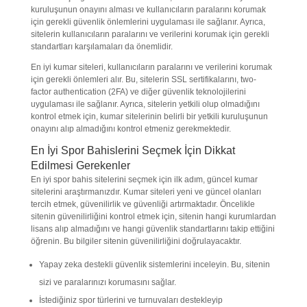
kuruluşunun onayını alması ve kullanıcıların paralarını korumak
için gerekli güvenlik önlemlerini uygulaması ile sağlanır. Ayrıca,
sitelerin kullanıcıların paralarını ve verilerini korumak için gerekli
standartları karşılamaları da önemlidir.
En iyi kumar siteleri, kullanıcıların paralarını ve verilerini korumak
için gerekli önlemleri alır. Bu, sitelerin SSL sertifikalarını, two-
factor authentication (2FA) ve diğer güvenlik teknolojilerini
uygulaması ile sağlanır. Ayrıca, sitelerin yetkili olup olmadığını
kontrol etmek için, kumar sitelerinin belirli bir yetkili kuruluşunun
onayını alıp almadığını kontrol etmeniz gerekmektedir.
En İyi Spor Bahislerini Seçmek İçin Dikkat
Edilmesi Gerekenler
En iyi spor bahis sitelerini seçmek için ilk adım, güncel kumar
sitelerini araştırmanızdır. Kumar siteleri yeni ve güncel olanları
tercih etmek, güvenilirlik ve güvenliği artırmaktadır. Öncelikle
sitenin güvenilirliğini kontrol etmek için, sitenin hangi kurumlardan
lisans alıp almadığını ve hangi güvenlik standartlarını takip ettiğini
öğrenin. Bu bilgiler sitenin güvenilirliğini doğrulayacaktır.
Yapay zeka destekli güvenlik sistemlerini inceleyin. Bu, sitenin
sizi ve paralarınızı korumasını sağlar.
İstediğiniz spor türlerini ve turnuvaları destekleyip