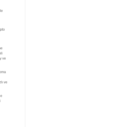
ile
ipto
me
li
ay ve
apma
e
lı ve
le
i