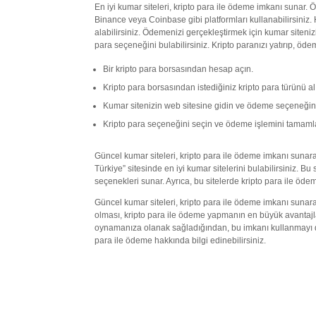
En iyi kumar siteleri, kripto para ile ödeme imkanı sunar.
Binance veya Coinbase gibi platformları kullanabilirsiniz. 
alabilirsiniz. Ödemenizi gerçekleştirmek için kumar siten
para seçeneğini bulabilirsiniz. Kripto paranızı yatırıp, öd
Bir kripto para borsasından hesap açın.
Kripto para borsasından istediğiniz kripto para türünü al
Kumar sitenizin web sitesine gidin ve ödeme seçeneğin
Kripto para seçeneğini seçin ve ödeme işlemini tamaml
Güncel kumar siteleri, kripto para ile ödeme imkanı sunara
Türkiye” sitesinde en iyi kumar sitelerini bulabilirsiniz. B
seçenekleri sunar. Ayrıca, bu sitelerde kripto para ile öde
Güncel kumar siteleri, kripto para ile ödeme imkanı sunarak
olması, kripto para ile ödeme yapmanın en büyük avantajla
oynamanıza olanak sağladığından, bu imkanı kullanmayı düş
para ile ödeme hakkında bilgi edinebilirsiniz.