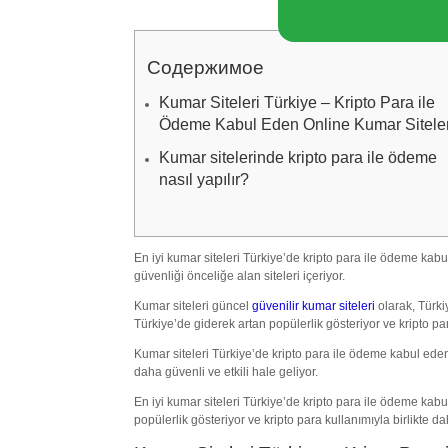
Содержимое
Kumar Siteleri Türkiye – Kripto Para ile
Ödeme Kabul Eden Online Kumar Siteler
Kumar sitelerinde kripto para ile ödeme
nasıl yapılır?
En iyi kumar siteleri Türkiye’de kripto para ile ödeme kabul
güvenliği önceliğe alan siteleri içeriyor.
Kumar siteleri güncel
güvenilir kumar siteleri
olarak, Türki
Türkiye’de giderek artan popülerlik gösteriyor ve kripto par
Kumar siteleri Türkiye’de kripto para ile ödeme kabul eden 
daha güvenli ve etkili hale geliyor.
En iyi kumar siteleri Türkiye’de kripto para ile ödeme kabu
popülerlik gösteriyor ve kripto para kullanımıyla birlikte d