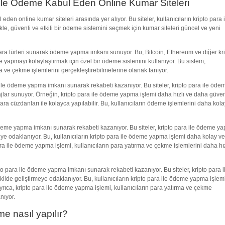
a ile Ödeme Kabul Eden Online Kumar Siteleri
eden online kumar siteleri arasında yer alıyor. Bu siteler, kullanıcıların kripto para 
le, güvenli ve etkili bir ödeme sistemini seçmek için kumar siteleri güncel ve yeni
o para türleri sunarak ödeme yapma imkanı sunuyor. Bu, Bitcoin, Ethereum ve diğer kr
me yapmayı kolaylaştırmak için özel bir ödeme sistemini kullanıyor. Bu sistem,
rma ve çekme işlemlerini gerçekleştirebilmelerine olanak tanıyor.
ra ile ödeme yapma imkanı sunarak rekabeti kazanıyor. Bu siteler, kripto para ile öde
tajlar sunuyor. Örneğin, kripto para ile ödeme yapma işlemi daha hızlı ve daha güven
ara cüzdanları ile kolayca yapılabilir. Bu, kullanıcıların ödeme işlemlerini daha kol
e ödeme yapma imkanı sunarak rekabeti kazanıyor. Bu siteler, kripto para ile ödeme y
eye odaklanıyor. Bu, kullanıcıların kripto para ile ödeme yapma işlemi daha kolay v
ra ile ödeme yapma işlemi, kullanıcıların para yatırma ve çekme işlemlerini daha hız
ipto para ile ödeme yapma imkanı sunarak rekabeti kazanıyor. Bu siteler, kripto para i
lde geliştirmeye odaklanıyor. Bu, kullanıcıların kripto para ile ödeme yapma işlem
rıca, kripto para ile ödeme yapma işlemi, kullanıcıların para yatırma ve çekme
nıyor.
me nasıl yapılır?