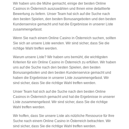
Wir haben uns die Mühe gemacht, einige der besten Online
Casinos in Österreich auszuwählen und Ihnen eine detaillierte
Bewertung zu liefern. Unser Team hat sich auf die Suche nach
den besten Spielen, den besten Bonusangeboten und den besten
Kundenservice gemacht und hat die Ergebnisse in unserer Liste
zusammengefasst.
Wenn Sie nach einem Online Casino in Österreich suchen, sollten
Sie sich an unsere Liste wenden. Wir sind sicher, dass Sie die
richtige Wahl treffen werden.
Warum unsere Liste? Wir haben uns bemüht, die wichtigsten
Kriterien für ein Online Casino in Österreich zu erfüllen. Wir haben
uns auf die Suche nach den besten Spielen, den besten
Bonusangeboten und den besten Kundenservice gemacht und
haben die Ergebnisse in unserer Liste zusammengefasst. Wir
sind sicher, dass Sie die richtige Wahl treffen werden.
Unser Team hat sich auf die Suche nach den besten Online
Casinos in Österreich gemacht und hat die Ergebnisse in unserer
Liste zusammengefasst. Wir sind sicher, dass Sie die richtige
Wahl treffen werden.
Wir hoffen, dass Sie unsere Liste als nützliche Ressource für Ihre
Suche nach einem Online Casino in Österreich betrachten. Wir
sind sicher, dass Sie die richtige Wahl treffen werden.