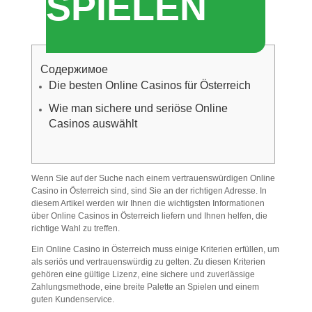
SPIELEN
Содержимое
Die besten Online Casinos für Österreich
Wie man sichere und seriöse Online
Casinos auswählt
Wenn Sie auf der Suche nach einem vertrauenswürdigen Online
Casino in Österreich sind, sind Sie an der richtigen Adresse. In
diesem Artikel werden wir Ihnen die wichtigsten Informationen
über Online Casinos in Österreich liefern und Ihnen helfen, die
richtige Wahl zu treffen.
Ein Online Casino in Österreich muss einige Kriterien erfüllen, um
als seriös und vertrauenswürdig zu gelten. Zu diesen Kriterien
gehören eine gültige Lizenz, eine sichere und zuverlässige
Zahlungsmethode, eine breite Palette an Spielen und einem
guten Kundenservice.