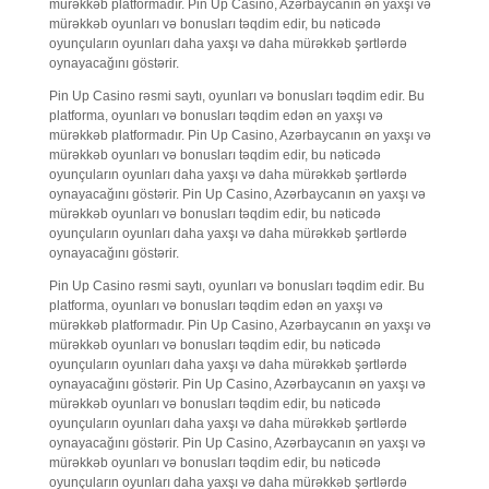
mürəkkəb platformadır. Pin Up Casino, Azərbaycanın ən yaxşı və
mürəkkəb oyunları və bonusları təqdim edir, bu nəticədə
oyunçuların oyunları daha yaxşı və daha mürəkkəb şərtlərdə
oynayacağını göstərir.
Pin Up Casino rəsmi saytı, oyunları və bonusları təqdim edir. Bu
platforma, oyunları və bonusları təqdim edən ən yaxşı və
mürəkkəb platformadır. Pin Up Casino, Azərbaycanın ən yaxşı və
mürəkkəb oyunları və bonusları təqdim edir, bu nəticədə
oyunçuların oyunları daha yaxşı və daha mürəkkəb şərtlərdə
oynayacağını göstərir. Pin Up Casino, Azərbaycanın ən yaxşı və
mürəkkəb oyunları və bonusları təqdim edir, bu nəticədə
oyunçuların oyunları daha yaxşı və daha mürəkkəb şərtlərdə
oynayacağını göstərir.
Pin Up Casino rəsmi saytı, oyunları və bonusları təqdim edir. Bu
platforma, oyunları və bonusları təqdim edən ən yaxşı və
mürəkkəb platformadır. Pin Up Casino, Azərbaycanın ən yaxşı və
mürəkkəb oyunları və bonusları təqdim edir, bu nəticədə
oyunçuların oyunları daha yaxşı və daha mürəkkəb şərtlərdə
oynayacağını göstərir. Pin Up Casino, Azərbaycanın ən yaxşı və
mürəkkəb oyunları və bonusları təqdim edir, bu nəticədə
oyunçuların oyunları daha yaxşı və daha mürəkkəb şərtlərdə
oynayacağını göstərir. Pin Up Casino, Azərbaycanın ən yaxşı və
mürəkkəb oyunları və bonusları təqdim edir, bu nəticədə
oyunçuların oyunları daha yaxşı və daha mürəkkəb şərtlərdə