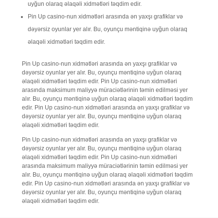
uyğun olaraq əlaqəli xidmətləri təqdim edir.
Pin Up casino-nun xidmətləri arasında ən yaxşı grafiklar və
dəyərsiz oyunlar yer alır. Bu, oyunçu məntiqinə uyğun olaraq
əlaqəli xidmətləri təqdim edir.
Pin Up casino-nun xidmətləri arasında ən yaxşı grafiklar və
dəyərsiz oyunlar yer alır. Bu, oyunçu məntiqinə uyğun olaraq
əlaqəli xidmətləri təqdim edir. Pin Up casino-nun xidmətləri
arasında maksimum maliyyə müraciətlərinin təmin edilməsi yer
alır. Bu, oyunçu məntiqinə uyğun olaraq əlaqəli xidmətləri təqdim
edir. Pin Up casino-nun xidmətləri arasında ən yaxşı grafiklar və
dəyərsiz oyunlar yer alır. Bu, oyunçu məntiqinə uyğun olaraq
əlaqəli xidmətləri təqdim edir.
Pin Up casino-nun xidmətləri arasında ən yaxşı grafiklar və
dəyərsiz oyunlar yer alır. Bu, oyunçu məntiqinə uyğun olaraq
əlaqəli xidmətləri təqdim edir. Pin Up casino-nun xidmətləri
arasında maksimum maliyyə müraciətlərinin təmin edilməsi yer
alır. Bu, oyunçu məntiqinə uyğun olaraq əlaqəli xidmətləri təqdim
edir. Pin Up casino-nun xidmətləri arasında ən yaxşı grafiklar və
dəyərsiz oyunlar yer alır. Bu, oyunçu məntiqinə uyğun olaraq
əlaqəli xidmətləri təqdim edir.