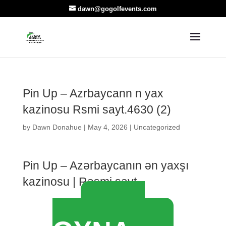
dawn@gogolfevents.com
Pin Up – Azrbaycann n yax
kazinosu Rsmi sayt.4630 (2)
by
Dawn Donahue
|
May 4, 2026
|
Uncategorized
Pin Up – Azərbaycanın ən yaxşı
kazinosu | Rəsmi sayt
▶️