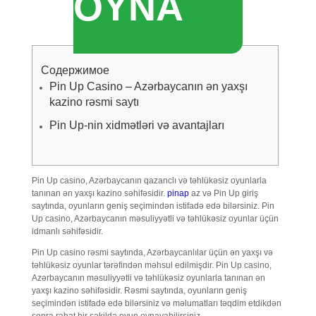
OYNA
Содержимое
Pin Up Casino – Azərbaycanın ən yaxşı
kazino rəsmi saytı
Pin Up-nin xidmətləri və avantajları
Pin Up casino, Azərbaycanın qazanclı və təhlükəsiz oyunlarla
tanınan ən yaxşı kazino səhifəsidir.
pinap
az və Pin Up giriş
saytında, oyunların geniş seçimindən istifadə edə bilərsiniz. Pin
Up casino, Azərbaycanın məsuliyyətli və təhlükəsiz oyunlar üçün
idmanlı səhifəsidir.
Pin Up casino rəsmi saytında, Azərbaycanlılar üçün ən yaxşı və
təhlükəsiz oyunlar tərəfindən məhsul edilmişdir. Pin Up casino,
Azərbaycanın məsuliyyətli və təhlükəsiz oyunlarla tanınan ən
yaxşı kazino səhifəsidir. Rəsmi saytında, oyunların geniş
seçimindən istifadə edə bilərsiniz və məlumatları təqdim etdikdən