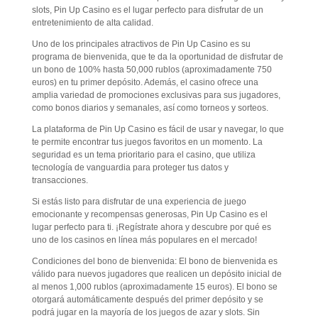
slots, Pin Up Casino es el lugar perfecto para disfrutar de un
entretenimiento de alta calidad.
Uno de los principales atractivos de Pin Up Casino es su
programa de bienvenida, que te da la oportunidad de disfrutar de
un bono de 100% hasta 50,000 rublos (aproximadamente 750
euros) en tu primer depósito. Además, el casino ofrece una
amplia variedad de promociones exclusivas para sus jugadores,
como bonos diarios y semanales, así como torneos y sorteos.
La plataforma de Pin Up Casino es fácil de usar y navegar, lo que
te permite encontrar tus juegos favoritos en un momento. La
seguridad es un tema prioritario para el casino, que utiliza
tecnología de vanguardia para proteger tus datos y
transacciones.
Si estás listo para disfrutar de una experiencia de juego
emocionante y recompensas generosas, Pin Up Casino es el
lugar perfecto para ti. ¡Regístrate ahora y descubre por qué es
uno de los casinos en línea más populares en el mercado!
Condiciones del bono de bienvenida: El bono de bienvenida es
válido para nuevos jugadores que realicen un depósito inicial de
al menos 1,000 rublos (aproximadamente 15 euros). El bono se
otorgará automáticamente después del primer depósito y se
podrá jugar en la mayoría de los juegos de azar y slots. Sin