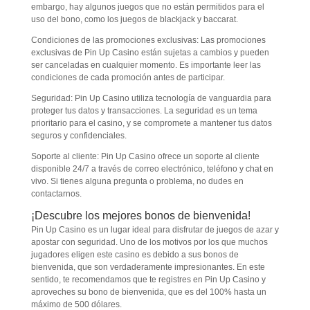
embargo, hay algunos juegos que no están permitidos para el
uso del bono, como los juegos de blackjack y baccarat.
Condiciones de las promociones exclusivas: Las promociones
exclusivas de Pin Up Casino están sujetas a cambios y pueden
ser canceladas en cualquier momento. Es importante leer las
condiciones de cada promoción antes de participar.
Seguridad: Pin Up Casino utiliza tecnología de vanguardia para
proteger tus datos y transacciones. La seguridad es un tema
prioritario para el casino, y se compromete a mantener tus datos
seguros y confidenciales.
Soporte al cliente: Pin Up Casino ofrece un soporte al cliente
disponible 24/7 a través de correo electrónico, teléfono y chat en
vivo. Si tienes alguna pregunta o problema, no dudes en
contactarnos.
¡Descubre los mejores bonos de bienvenida!
Pin Up Casino es un lugar ideal para disfrutar de juegos de azar y
apostar con seguridad. Uno de los motivos por los que muchos
jugadores eligen este casino es debido a sus bonos de
bienvenida, que son verdaderamente impresionantes. En este
sentido, te recomendamos que te registres en Pin Up Casino y
aproveches su bono de bienvenida, que es del 100% hasta un
máximo de 500 dólares.