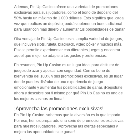
Además, Pin Up Casino ofrece una variedad de promociones
exclusivas para sus jugadores, como el bono de depósito del
50% hasta un máximo de 1.000 dólares. Esto significa que, cada
vez que realices un depósito, podrás obtener un bono adicional
para jugar con más dinero y aumentar tus posibilidades de ganar.
Otra ventaja de Pin Up Casino es su amplia variedad de juegos,
que incluyen slots, ruleta, blackjack, video póker y muchos más.
Esto te permite experimentar con diferentes juegos y encontrar
aquel que mejor se adapte a tus gustos y preferencias.
En resumen, Pin Up Casino es un lugar ideal para disfrutar de
juegos de azar y apostar con seguridad. Con su bono de
bienvenida del 100% y sus promociones exclusivas, es un lugar
donde puedes disfrutar de una experiencia de juego
emocionante y aumentar tus posibilidades de ganar. ¡Regístrate
ahora y descubre por ti mismo por qué Pin Up Casino es uno de
los mejores casinos en línea!
¡Aprovecha las promociones exclusivas!
En Pin Up Casino, sabemos que la diversión es lo que importa.
Por eso, hemos preparado una serie de promociones exclusivas
para nuestros jugadores. ¡Aprovecha las ofertas especiales y
mejora tus oportunidades de ganar!