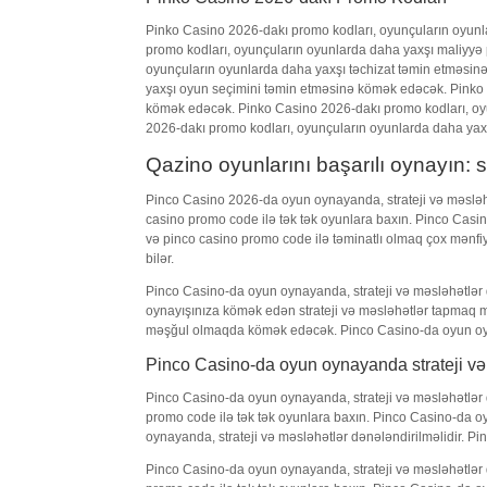
Pinko Casino 2026-dakı promo kodları, oyunçuların oyun
promo kodları, oyunçuların oyunlarda daha yaxşı maliyyə
oyunçuların oyunlarda daha yaxşı təchizat təmin etməsi
yaxşı oyun seçimini təmin etməsinə kömək edəcək. Pink
kömək edəcək. Pinko Casino 2026-dakı promo kodları, o
2026-dakı promo kodları, oyunçuların oyunlarda daha ya
Qazino oyunlarını başarılı oynayın: s
Pinco Casino 2026-da oyun oynayanda, strateji və məsləhə
casino promo code ilə tək tək oyunlara baxın. Pinco Cas
və pinco casino promo code ilə təminatlı olmaq çox mənfi
bilər.
Pinco Casino-da oyun oynayanda, strateji və məsləhətlər 
oynayışınıza kömək edən strateji və məsləhətlər tapmaq mə
məşğul olmaqda kömək edəcək. Pinco Casino-da oyun oynay
Pinco Casino-da oyun oynayanda strateji və
Pinco Casino-da oyun oynayanda, strateji və məsləhətlər 
promo code ilə tək tək oyunlara baxın. Pinco Casino-da o
oynayanda, strateji və məsləhətlər dənələndirilməlidir. Pi
Pinco Casino-da oyun oynayanda, strateji və məsləhətlər 