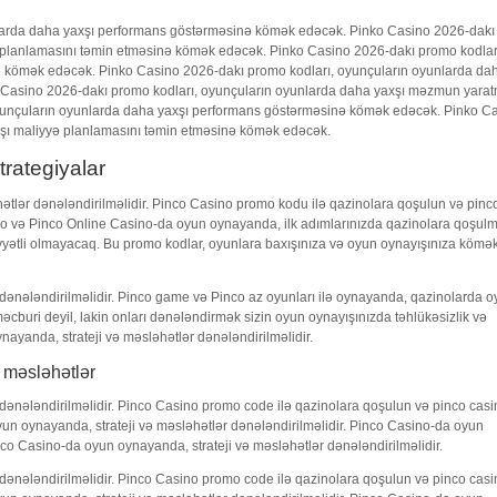
larda daha yaxşı performans göstərməsinə kömək edəcək. Pinko Casino 2026-dakı
 planlamasını təmin etməsinə kömək edəcək. Pinko Casino 2026-dakı promo kodlar
nə kömək edəcək. Pinko Casino 2026-dakı promo kodları, oyunçuların oyunlarda da
o Casino 2026-dakı promo kodları, oyunçuların oyunlarda daha yaxşı məzmun yara
yunçuların oyunlarda daha yaxşı performans göstərməsinə kömək edəcək. Pinko C
xşı maliyyə planlamasını təmin etməsinə kömək edəcək.
trategiyalar
tlər dənələndirilməlidir. Pinco Casino promo kodu ilə qazinolara qoşulun və pinc
ino və Pinco Online Casino-da oyun oynayanda, ilk adımlarınızda qazinolara qoşul
yyətli olmayacaq. Bu promo kodlar, oyunlara baxışınıza və oyun oynayışınıza kömə
dənələndirilməlidir. Pinco game və Pinco az oyunları ilə oynayanda, qazinolarda 
cburi deyil, lakin onları dənələndirmək sizin oyun oynayışınızda təhlükəsizlik və
anda, strateji və məsləhətlər dənələndirilməlidir.
 məsləhətlər
dənələndirilməlidir. Pinco Casino promo code ilə qazinolara qoşulun və pinco cas
yun oynayanda, strateji və məsləhətlər dənələndirilməlidir. Pinco Casino-da oyun
nco Casino-da oyun oynayanda, strateji və məsləhətlər dənələndirilməlidir.
dənələndirilməlidir. Pinco Casino promo code ilə qazinolara qoşulun və pinco cas