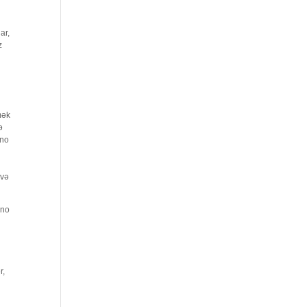
ar,
z
mək
ə
ino
ı
 və
ino
o
r,