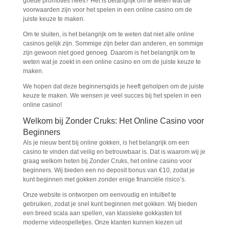
goede promoties heeft? Het is belangrijk om te weten wat de
voorwaarden zijn voor het spelen in een online casino om de
juiste keuze te maken.
Om te sluiten, is het belangrijk om te weten dat niet alle online
casinos gelijk zijn. Sommige zijn beter dan anderen, en sommige
zijn gewoon niet goed genoeg. Daarom is het belangrijk om te
weten wat je zoekt in een online casino en om de juiste keuze te
maken.
We hopen dat deze beginnersgids je heeft geholpen om de juiste
keuze te maken. We wensen je veel succes bij het spelen in een
online casino!
Welkom bij Zonder Cruks: Het Online Casino voor
Beginners
Als je nieuw bent bij online gokken, is het belangrijk om een
casino te vinden dat veilig en betrouwbaar is. Dat is waarom wij je
graag welkom heten bij Zonder Cruks, het online casino voor
beginners. Wij bieden een no deposit bonus van €10, zodat je
kunt beginnen met gokken zonder enige financiële risico’s.
Onze website is ontworpen om eenvoudig en intuïtief te
gebruiken, zodat je snel kunt beginnen met gokken. Wij bieden
een breed scala aan spellen, van klassieke gokkasten tot
moderne videospelletjes. Onze klanten kunnen kiezen uit