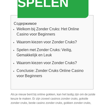
SPELEN
Содержимое
Welkom bij Zonder Cruks: Het Online
Casino voor Beginners
Waarom kiezen voor Zonder Cruks?
Spelen met Zonder Cruks: Veilig,
Gemakkelijk en Leuk
Waarom kiezen voor Zonder Cruks?
Conclusie: Zonder Cruks Online Casino
voor Beginners
Als je nieuw bent bij online gokken, kan het lastig zijn om de juiste
keuze te maken. Er zijn zoveel casinos zonder cruks, goksite
zonder cruks, beste casino zonder cruks, gokken zonder cruks,